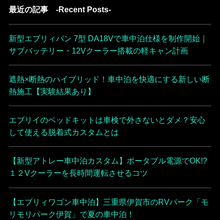
最近の記事 -Recent Posts-
新型エブリィバン 7型 DA18Vで車中泊仕様を制作開始｜
サブバッテリー・12Vクーラー搭載の軽キャン計画
遮熱×断熱のハイブリッド！車中泊を快適にする新しい断
熱施工【実験結果あり】
エブリイのベッドキットは車検で外さないとダメ？安心
して使える脱着式カスタムとは
【新型アトレー車中泊カスタム】ポータブル電源でOK!?
１２Vクーラーを長時間運転させるコツ
【エブリィワゴン車中泊】三重県伊賀市のRVパーク「モ
リモリパーク伊賀」で夏の車中泊！