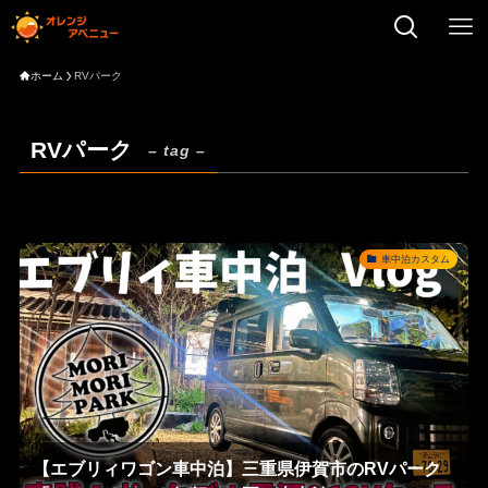
ホーム
RVパーク
RVパーク
– tag –
車中泊カスタム
【エブリィワゴン車中泊】三重県伊賀市のRVパーク