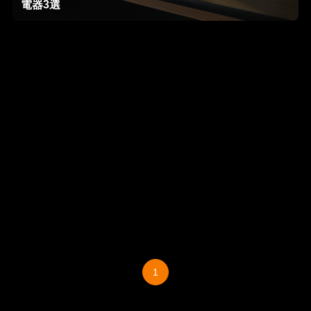
電器3選
1