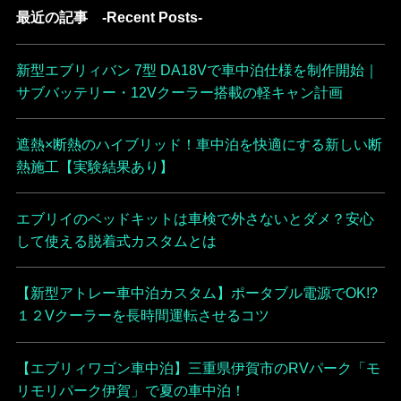
最近の記事 -Recent Posts-
新型エブリィバン 7型 DA18Vで車中泊仕様を制作開始｜
サブバッテリー・12Vクーラー搭載の軽キャン計画
遮熱×断熱のハイブリッド！車中泊を快適にする新しい断
熱施工【実験結果あり】
エブリイのベッドキットは車検で外さないとダメ？安心
して使える脱着式カスタムとは
【新型アトレー車中泊カスタム】ポータブル電源でOK!?
１２Vクーラーを長時間運転させるコツ
【エブリィワゴン車中泊】三重県伊賀市のRVパーク「モ
リモリパーク伊賀」で夏の車中泊！