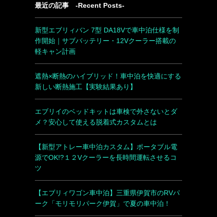
最近の記事 -Recent Posts-
新型エブリィバン 7型 DA18Vで車中泊仕様を制
作開始｜サブバッテリー・12Vクーラー搭載の
軽キャン計画
遮熱×断熱のハイブリッド！車中泊を快適にする
新しい断熱施工【実験結果あり】
エブリイのベッドキットは車検で外さないとダ
メ？安心して使える脱着式カスタムとは
【新型アトレー車中泊カスタム】ポータブル電
源でOK!?１２Vクーラーを長時間運転させるコ
ツ
【エブリィワゴン車中泊】三重県伊賀市のRVパ
ーク「モリモリパーク伊賀」で夏の車中泊！