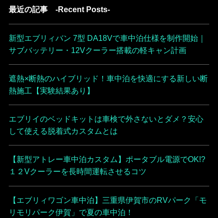
最近の記事 -Recent Posts-
新型エブリィバン 7型 DA18Vで車中泊仕様を制作開始｜
サブバッテリー・12Vクーラー搭載の軽キャン計画
遮熱×断熱のハイブリッド！車中泊を快適にする新しい断
熱施工【実験結果あり】
エブリイのベッドキットは車検で外さないとダメ？安心
して使える脱着式カスタムとは
【新型アトレー車中泊カスタム】ポータブル電源でOK!?
１２Vクーラーを長時間運転させるコツ
【エブリィワゴン車中泊】三重県伊賀市のRVパーク「モ
リモリパーク伊賀」で夏の車中泊！