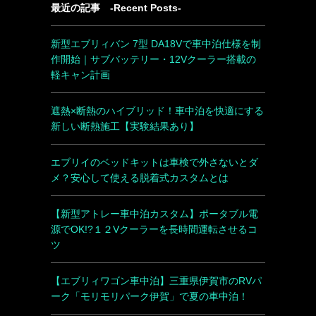
最近の記事 -Recent Posts-
新型エブリィバン 7型 DA18Vで車中泊仕様を制
作開始｜サブバッテリー・12Vクーラー搭載の
軽キャン計画
遮熱×断熱のハイブリッド！車中泊を快適にする
新しい断熱施工【実験結果あり】
エブリイのベッドキットは車検で外さないとダ
メ？安心して使える脱着式カスタムとは
【新型アトレー車中泊カスタム】ポータブル電
源でOK!?１２Vクーラーを長時間運転させるコ
ツ
【エブリィワゴン車中泊】三重県伊賀市のRVパ
ーク「モリモリパーク伊賀」で夏の車中泊！