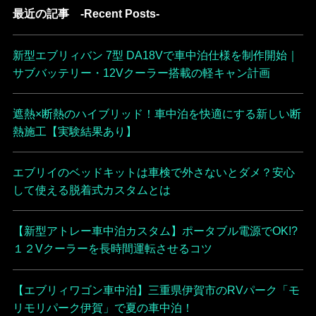
最近の記事 -Recent Posts-
新型エブリィバン 7型 DA18Vで車中泊仕様を制作開始｜
サブバッテリー・12Vクーラー搭載の軽キャン計画
遮熱×断熱のハイブリッド！車中泊を快適にする新しい断
熱施工【実験結果あり】
エブリイのベッドキットは車検で外さないとダメ？安心
して使える脱着式カスタムとは
【新型アトレー車中泊カスタム】ポータブル電源でOK!?
１２Vクーラーを長時間運転させるコツ
【エブリィワゴン車中泊】三重県伊賀市のRVパーク「モ
リモリパーク伊賀」で夏の車中泊！