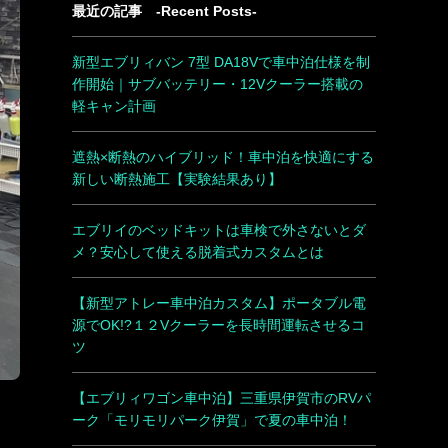
最近の記事 -Recent Posts-
新型エブリィバン 7型 DA18Vで車中泊仕様を制
作開始｜サブバッテリー・12Vクーラー搭載の
軽キャン計画
遮熱×断熱のハイブリッド！車中泊を快適にする
新しい断熱施工【実験結果あり】
エブリイのベッドキットは車検で外さないとダ
メ？安心して使える脱着式カスタムとは
【新型アトレー車中泊カスタム】ポータブル電
源でOK!?１２Vクーラーを長時間運転させるコ
ツ
【エブリィワゴン車中泊】三重県伊賀市のRVパ
ーク「モリモリパーク伊賀」で夏の車中泊！