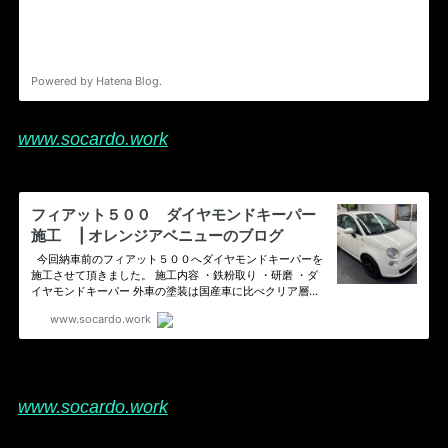
www.socardo.work
www.socardo.work